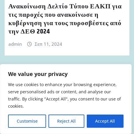
Ανακοίνωση Δελτίο Τύπου ΕΑΚΠ για
τις παροχές που ανακοίνωσε η
κυβέρνηση για τους πυροσβέστες από
την ΔΕΘ 2024
admin
Σεπ 11, 2024
We value your privacy
ΔΕΛΤΊΑ ΤΎΠΟΥ ΕΑΚΠ
We use cookies to enhance your browsing experience,
Ανακοίνωση Δελτίο Τύπου ΕΑΚΠ για
serve personalised ads or content, and analyse our
τον θάνατο συναδέλφου και για τις
traffic. By clicking "Accept All", you consent to our use of
απάνθρωπες συνθήκες εργασίας των
cookies.
πυροσβεστών
Customise
Reject All
Accept All
admin
Σεπ 6, 2024