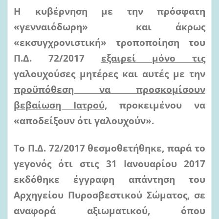
Η κυβέρνηση με την πρόσφατη
«
γενναιόδωρη
» και άκρως
«
εκσυγχρονιστική»
τροποποίηση του
Π.Δ. 72/2017
εξαιρεί μόνο τις
γαλουχούσες μητέρες
και αυτές με την
προϋπόθεση να προσκομίσουν
βεβαίωση Ιατρού,
προκειμένου να
«
αποδείξουν ότι γαλουχούν
».
Το Π.Δ. 72/2017 θεσμοθετήθηκε, παρά το
γεγονός ότι στις 31 Ιανουαρίου 2017
εκδόθηκε έγγραφη απάντηση του
Αρχηγείου Πυροσβεστικού Σώματος, σε
αναφορά αξιωματικού, όπου