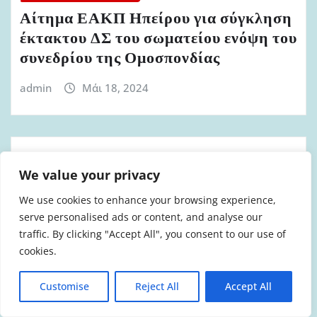
Αίτημα ΕΑΚΠ Ηπείρου για σύγκληση
έκτακτου ΔΣ του σωματείου ενόψη του
συνεδρίου της Ομοσπονδίας
admin
Μάι 18, 2024
We value your privacy
ΔΕΛΤΊΑ ΤΎΠΟΥ ΕΑΚΠ
Κάλεσμα ΕΑΚΠ Βορείου Αιγαίου για
We use cookies to enhance your browsing experience,
στήριξη στις εκλογές του σωματείου
serve personalised ads or content, and analyse our
traffic. By clicking "Accept All", you consent to our use of
2024
cookies.
admin
Μάι 10, 2024
Customise
Reject All
Accept All